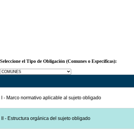
Formatos de Obligaciones Públicas de Transparencia
FIADE. FIDEICOMISO DE INVERSION Y ADMIN
Seleccione el Tipo de Obligación (Comunes o Específicas):
I - Marco normativo aplicable al sujeto obligado
II - Estructura orgánica del sujeto obligado