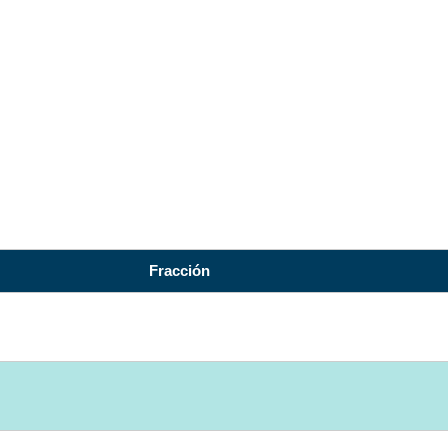
ISTRACION PARA EL DESARROLLO ECONOMICO D
Fracción